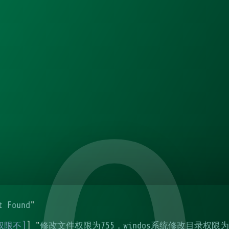
t Found
"
权限不]
] "
修改文件权限为755，windos系统修改目录权限