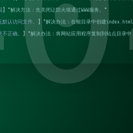
40
因
] "
解决方法：先关闭让防火墙通过WWW服务。
"
无默认访问文件。
] "
解决办法：在根目录中创建index.html或
录不正确。
] "
解决办法：将网站应用程序复制到站点目录中
伪静态
] "
解决办法：将伪静态规则删除，或|