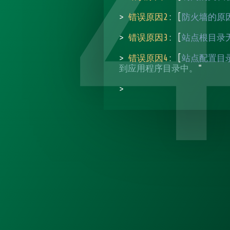
>
错误原因2
: [
防火墙的原
>
错误原因3
: [
站点根目录
>
错误原因4
: [
站点配置目
到应用程序目录中。
"
>
错误原因5
: [
站点使用了