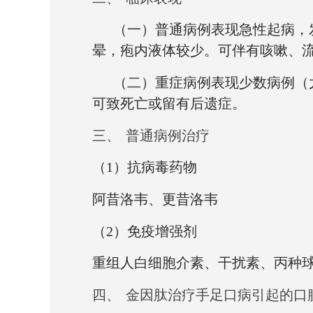
（一）普通病例表现急性起病，
晕，疱内液体较少。可伴有咳嗽、
（二）重症病例表现少数病例（
可致死亡或留有后遗症。
三、
普通病例治疗
（
1
）抗病毒药物
阿昔洛韦、更昔洛韦
（
2
）免疫增强剂
重组人白细胞介素、干扰素、丙种
四、
金因肽治疗手足口病引起的口