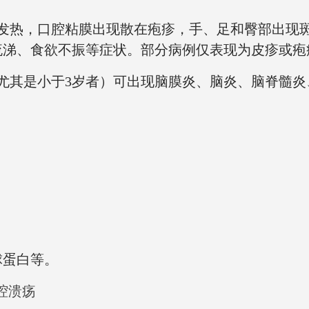
发热，口腔粘膜出现散在疱疹，手、足和臀部出现
流涕、食欲不振等症状。部分病例仅表现为皮疹或疱
尤其是小于
3
岁者）可出现脑膜炎、脑炎、脑脊髓炎
球蛋白等。
腔溃疡