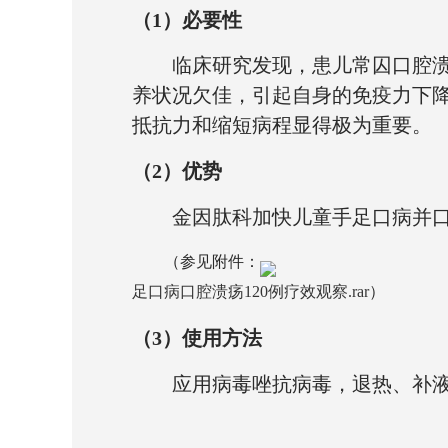
（
1
）必要性
临床研究发现，患儿常囚口腔
养状况欠佳，引起自身的免疫力下
抵抗力和缩短病程显得极为重要。
（
2
）优势
金因肽科加快儿童手足口病并
（参见附件：
足口病口腔溃疡120例疗效观察.rar
）
（
3
）使用方法
应用病毒唑抗病毒，退热、补