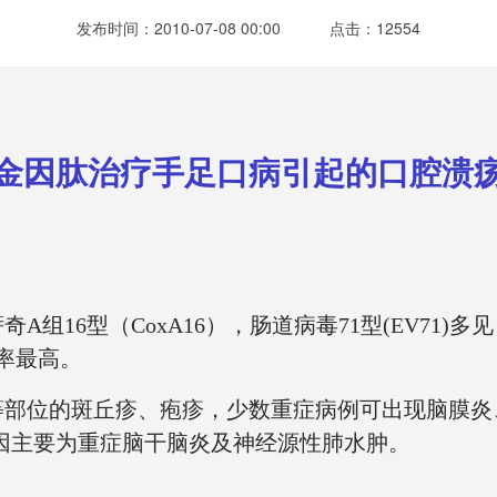
发布时间：2010-07-08 00:00
点击：12554
金因肽治疗手足口病引起的口腔溃
萨奇
A
组
16
型（
CoxA16
），肠道病毒
71
型
(EV71)
多见
率最高。
等部位的斑丘疹、疱疹，少数重症病例可出现脑膜炎
因主要为重症脑干脑炎及神经源性肺水肿。