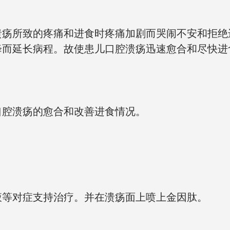
溃疡所致的疼痛和进食时疼痛加剧而哭闹不安和拒绝
降而延长病程。故使患儿口腔溃疡迅速愈合和尽快进
口腔溃疡的愈合和改善进食情况。
液等对症支持治疗。并在溃疡面上喷上金因肽。