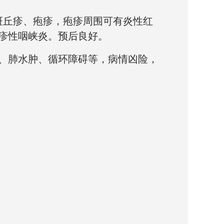
斑丘疹、疱疹，疱疹周围可有炎性红
疹性咽峡炎。预后良好。
、肺水肿、循环障碍等，病情凶险，