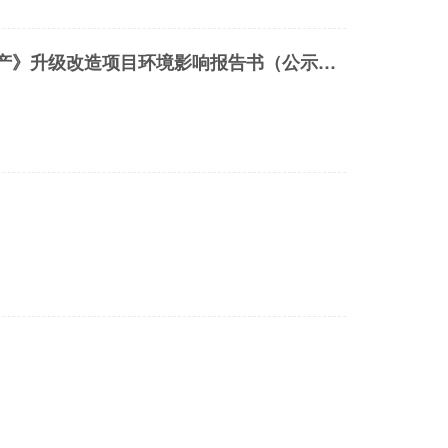
附件：深圳市华生元基因工程发展有限公司《国家一类新药人表皮生长因子生产》升级改造项目环境影响报告书（公示稿）