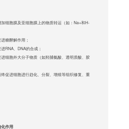
加细胞膜及亚细胞膜上的物质转运（如：Na+和H-
促进糖酵解作用；
进RNA、DNA的合成；
促进细胞外大分子物质（如羟脯氨酸、透明质酸、胶
最终促进细胞进行趋化、分裂、增殖等组织修复、重
趋化作用