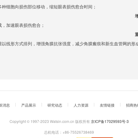
等多种细胞向损伤部位移动，缩短眼表损伤愈合时间；
合成，加速眼表损伤愈合；
胶原纤维以线形方式排列，增强角膜抗张强度，减少角膜瘢痕和新生
新消息
产品展示
研究动态
人力资源
友情链接
招商热
Copyright © 1997-2023 Watsin.com.cn 版权所有
京ICP备17029593号-3
总机电话：+86-75526738469